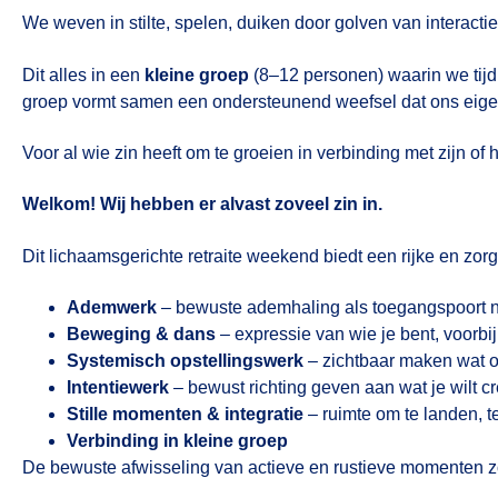
We weven in stilte, spelen, duiken door golven van interactie
Dit alles in een
kleine groep
(8–12 personen) waarin we tijd
groep vormt samen een ondersteunend weefsel dat ons eigen
Voor al wie zin heeft om te groeien in verbinding met zijn of 
Welkom! Wij hebben er alvast zoveel zin in.
Dit lichaamsgerichte retraite weekend biedt een rijke en z
Ademwerk
– bewuste ademhaling als toegangspoort n
Beweging & dans
– expressie van wie je bent, voorb
Systemisch opstellingswerk
– zichtbaar maken wat on
Intentiewerk
– bewust richting geven aan wat je wilt c
Stille momenten & integratie
– ruimte om te landen, t
Verbinding in kleine groep
De bewuste afwisseling van actieve en rustieve momenten zorgt