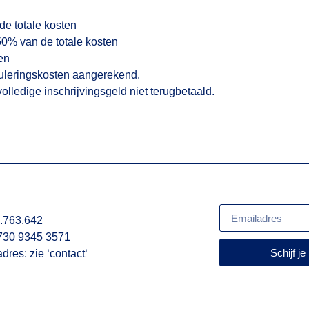
de totale kosten
 50% van de totale kosten
en
leringskosten aangerekend.
olledige inschrijvingsgeld niet terugbetaald.
.763.642
730 9345 3571
Schijf je
adres: zie ‘
contact
‘