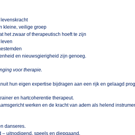
n levenskracht
 kleine, veilige groep
t het zwaar of therapeutisch hoeft te zijn
 leven
kgestemden
enheid en nieuwsgierigheid zijn genoeg.
ging voor therapie.
anuit hun eigen expertise bijdragen aan een rijk en gelaagd pr
ainer en hartcoherentie therapeut.
haamsgericht werken en de kracht van adem als helend instrumen
en danseres.
d – uitnodigend, speels en diepgaand.