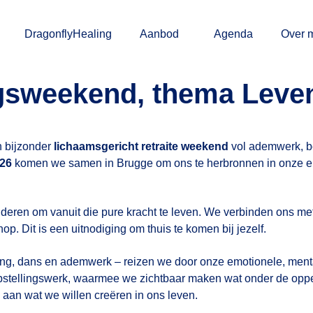
DragonflyHealing
Aanbod
Agenda
Over m
sweekend, thema Leven
n bijzonder
lichaamsgericht retraite weekend
vol ademwerk, b
026
komen we samen in Brugge om ons te herbronnen in onze e
deren om vanuit die pure kracht te leven. We verbinden ons met
. Dit is een uitnodiging om thuis te komen bij jezelf.
g, dans en ademwerk – reizen we door onze emotionele, mental
pstellingswerk, waarmee we zichtbaar maken wat onder de opperv
aan wat we willen creëren in ons leven.