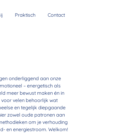
ij
Praktisch
Contact
ngen onderliggend aan onze
motioneel – energetisch als
 geld meer bewust maken én in
voor velen behoorlijk wat
 speelse en tegelijk diepgaande
nier zowel oude patronen aan
e methodieken om je verhouding
eld- en energiestroom. Welkom!